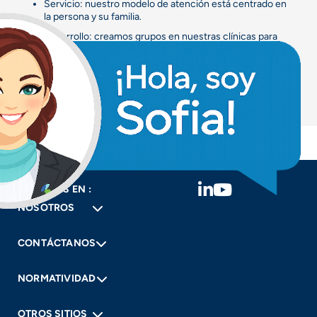
Servicio: nuestro modelo de atención está centrado en
la persona y su familia.
Desarrollo: creamos grupos en nuestras clínicas para
impulsar nuestro desarrollo científico, investigativo y
tecnológico.
Comunidad: es importante para nosotros generar
impacto en las personas a las que atendemos.
SÍGUENOS EN :
NOSOTROS
CONTÁCTANOS
NORMATIVIDAD
OTROS SITIOS